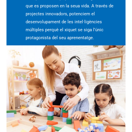
que es proposen en la seua vida. A través de
projectes innovadors, potenciem el
desenvolupament de les intel·ligències
múltiples perquè el xiquet se siga l’únic
protagonista del seu aprenentatge.