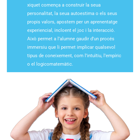
xiquet comença a construir la seua
personalitat, la seua autoestima o els seus
propis valors, apostem per un aprenentatge
experiencial, incloent el joc i la interacció.
Això permet a l’alumne gaudir d’un procés
immersiu que li permet implicar qualsevol
tipus de coneixement, com l’intuïtiu, l’empíric
o el logicomatemàtic.