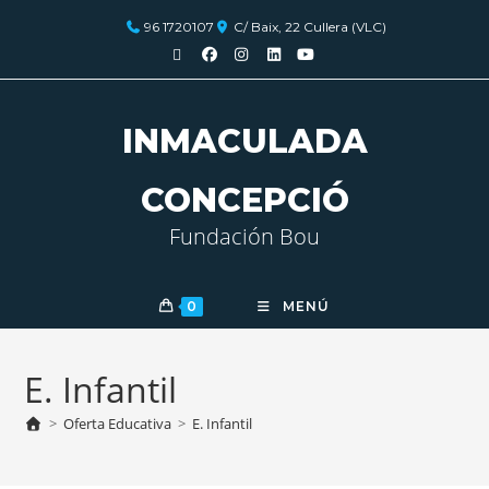
96 1720107
C/ Baix, 22 Cullera (VLC)
INMACULADA
CONCEPCIÓ
Fundación Bou
0
MENÚ
E. Infantil
>
Oferta Educativa
>
E. Infantil