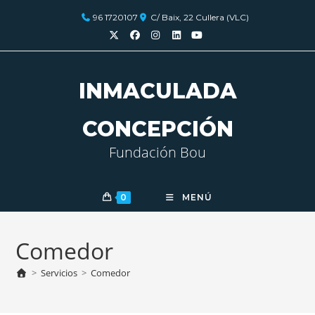
96 1720107
C/ Baix, 22 Cullera (VLC)
INMACULADA
CONCEPCIÓN
Fundación Bou
0
MENÚ
Comedor
>
Servicios
>
Comedor