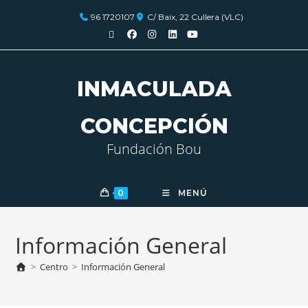
96 1720107
C/ Baix, 22 Cullera (VLC)
INMACULADA
CONCEPCIÓN
Fundación Bou
0
MENÚ
Información General
>
Centro
>
Información General