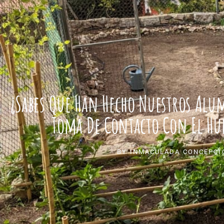
¿Sabes Que Han Hecho Nuestros Alu
Toma De Contacto Con El Hue
BY
INMACULADA CONCEPCI