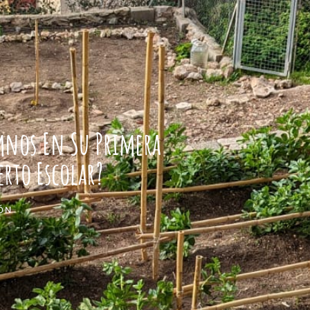
mnos En Su Primera
rto Escolar?
ÓN