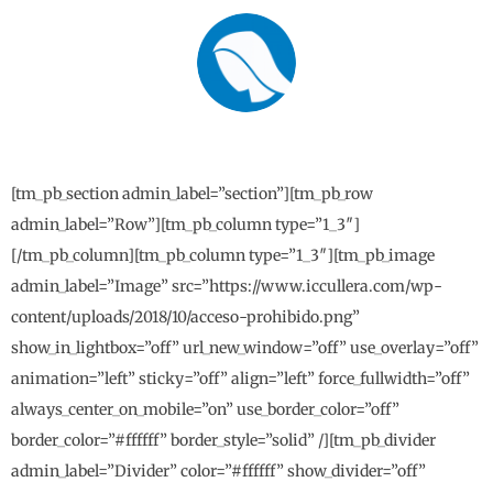
[tm_pb_section admin_label=”section”][tm_pb_row
admin_label=”Row”][tm_pb_column type=”1_3″]
[/tm_pb_column][tm_pb_column type=”1_3″][tm_pb_image
admin_label=”Image” src=”https://www.iccullera.com/wp-
content/uploads/2018/10/acceso-prohibido.png”
show_in_lightbox=”off” url_new_window=”off” use_overlay=”off”
animation=”left” sticky=”off” align=”left” force_fullwidth=”off”
always_center_on_mobile=”on” use_border_color=”off”
border_color=”#ffffff” border_style=”solid” /][tm_pb_divider
admin_label=”Divider” color=”#ffffff” show_divider=”off”