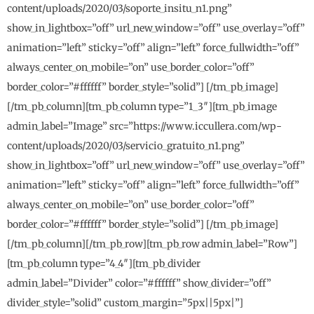
content/uploads/2020/03/soporte_insitu_n1.png”
show_in_lightbox=”off” url_new_window=”off” use_overlay=”off”
animation=”left” sticky=”off” align=”left” force_fullwidth=”off”
always_center_on_mobile=”on” use_border_color=”off”
border_color=”#ffffff” border_style=”solid”] [/tm_pb_image]
[/tm_pb_column][tm_pb_column type=”1_3″][tm_pb_image
admin_label=”Image” src=”https://www.iccullera.com/wp-
content/uploads/2020/03/servicio_gratuito_n1.png”
show_in_lightbox=”off” url_new_window=”off” use_overlay=”off”
animation=”left” sticky=”off” align=”left” force_fullwidth=”off”
always_center_on_mobile=”on” use_border_color=”off”
border_color=”#ffffff” border_style=”solid”] [/tm_pb_image]
[/tm_pb_column][/tm_pb_row][tm_pb_row admin_label=”Row”]
[tm_pb_column type=”4_4″][tm_pb_divider
admin_label=”Divider” color=”#ffffff” show_divider=”off”
divider_style=”solid” custom_margin=”5px||5px|”]