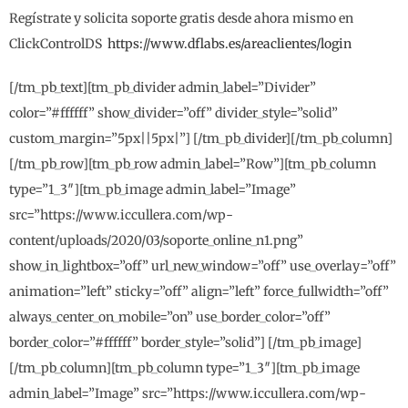
Regístrate y solicita soporte gratis desde ahora mismo en
ClickControlDS
https://www.dflabs.es/areaclientes/login
[/tm_pb_text][tm_pb_divider admin_label=”Divider”
color=”#ffffff” show_divider=”off” divider_style=”solid”
custom_margin=”5px||5px|”] [/tm_pb_divider][/tm_pb_column]
[/tm_pb_row][tm_pb_row admin_label=”Row”][tm_pb_column
type=”1_3″][tm_pb_image admin_label=”Image”
src=”https://www.iccullera.com/wp-
content/uploads/2020/03/soporte_online_n1.png”
show_in_lightbox=”off” url_new_window=”off” use_overlay=”off”
animation=”left” sticky=”off” align=”left” force_fullwidth=”off”
always_center_on_mobile=”on” use_border_color=”off”
border_color=”#ffffff” border_style=”solid”] [/tm_pb_image]
[/tm_pb_column][tm_pb_column type=”1_3″][tm_pb_image
admin_label=”Image” src=”https://www.iccullera.com/wp-