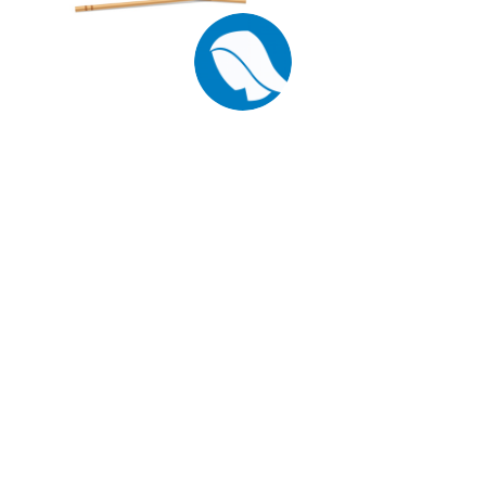
Estimades famílies,
Ens posem en contacte amb vosaltres per informar-vos de la
posada en marxa del servei de “menú per emportar” que, per
motius de la situació de pandèmia provocada per la COVID-19, es
vol prestar des del centre.
Tot l’alumnat usuari del servei de menjador, tant si és beneficiari
de beca com si no ho és,
l’aula del qual estiga confinada a
conseqüència de les mesures sanitàries arbitrades per la